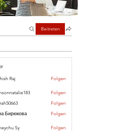
Beitreten
er
hish Raj
Folgen
nsonnatalie183
Folgen
rah50663
Folgen
0663
на Бирюкова
Folgen
eychu Sy
Folgen