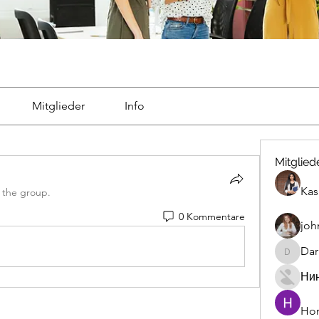
Mitglieder
Info
Mitglied
Kas
 the group.
0 Kommentare
joh
Dar
Darrah5
Ни
Hon