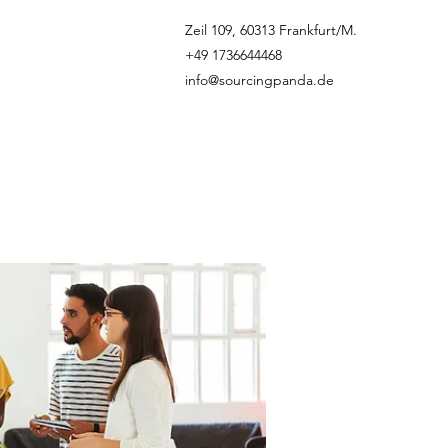
Zeil 109, 60313 Frankfurt/M.
+49 1736644468
info@sourcingpanda.de