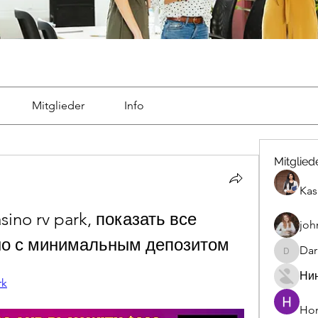
Mitglieder
Info
Mitglied
Kas
sino rv park, показать все 
joh
ино с минимальным депозитом
Dar
Darrah5
Ни
rk
Hon