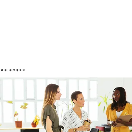
hungsgruppe