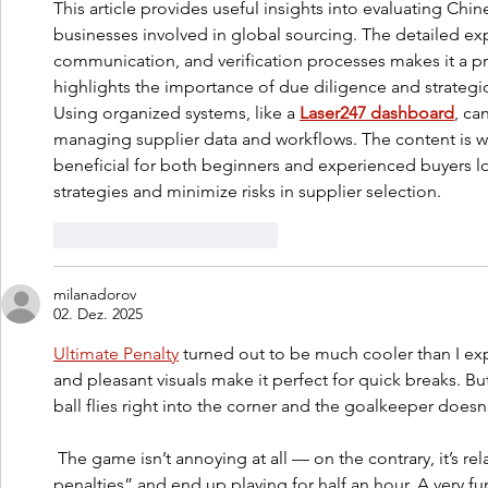
This article provides useful insights into evaluating Chine
businesses involved in global sourcing. The detailed exp
communication, and verification processes makes it a prac
highlights the importance of due diligence and strategic
Using organized systems, like a 
Laser247 dashboard
, ca
managing supplier data and workflows. The content is we
beneficial for both beginners and experienced buyers lo
strategies and minimize risks in supplier selection.
Gefällt mir
Antworten
milanadorov
02. Dez. 2025
Ultimate Penalty
 turned out to be much cooler than I ex
and pleasant visuals make it perfect for quick breaks. But
ball flies right into the corner and the goalkeeper doesn’
 The game isn’t annoying at all — on the contrary, it’s relaxing. I often hop in for “a couple of 
penalties” and end up playing for half an hour. A very f