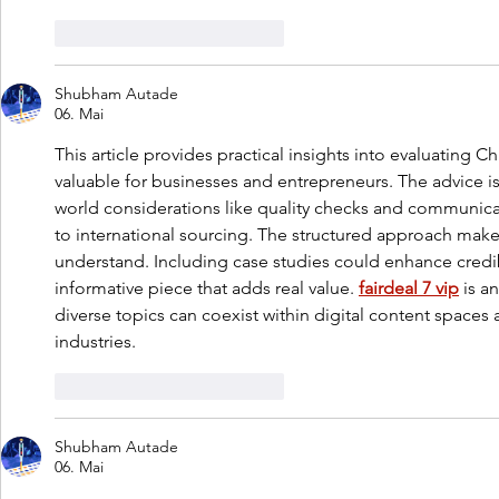
Gefällt mir
Antworten
Shubham Autade
06. Mai
This article provides practical insights into evaluating C
valuable for businesses and entrepreneurs. The advice is
world considerations like quality checks and communicati
to international sourcing. The structured approach mak
understand. Including case studies could enhance credibil
informative piece that adds real value. 
fairdeal 7 vip
 is a
diverse topics can coexist within digital content spac
industries.
Gefällt mir
Antworten
Shubham Autade
06. Mai