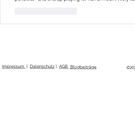
Gefällt mir
Antworten
Impressum
|
Datenschutz
|
AGB
Blogbeiträge
©20