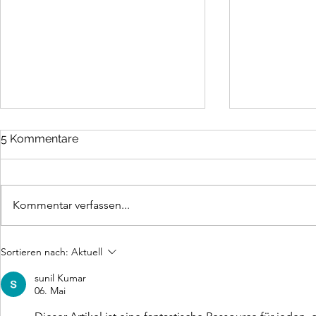
5 Kommentare
Kommentar verfassen...
Können wir vom
Geschäfts
Sortieren nach:
Aktuell
chinesischen Markt lernen?
zwischen C
Deutschen
sunil Kumar
06. Mai