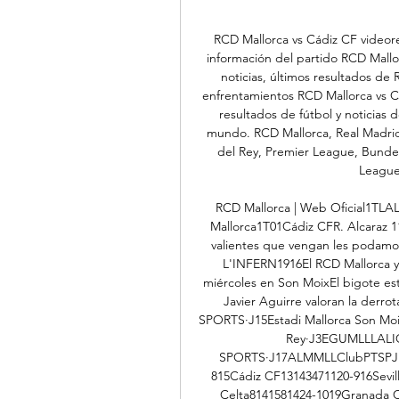
RCD Mallorca vs Cádiz CF videore
información del partido RCD Mallor
noticias, últimos resultados de 
enfrentamientos RCD Mallorca vs Cá
resultados de fútbol y noticias
mundo. RCD Mallorca, Real Madrid
del Rey, Premier League, Bundes
League,
RCD Mallorca | Web Oficial1TLA
Mallorca1T01Cádiz CFR. Alcaraz 1
valientes que vengan les podamos 
L'INFERN1916El RCD Mallorca y e
miércoles en Son MoixEl bigote es
Javier Aguirre valoran la derr
SPORTS·J15Estadi Mallorca Son Moi
Rey·J3EGUMLLLALI
SPORTS·J17ALMMLLClubPTSPJ
815Cádiz CF13143471120-916Sevil
Celta8141581424-1019Granada C