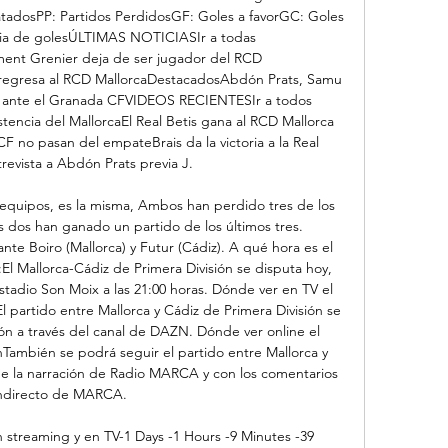
adosPP: Partidos PerdidosGF: Goles a favorGC: Goles 
cia de golesÚLTIMAS NOTICIASIr a todas 
ent Grenier deja de ser jugador del RCD 
 regresa al RCD MallorcaDestacadosAbdón Prats, Samu 
do ante el Granada CFVIDEOS RECIENTESIr a todos 
tencia del MallorcaEl Real Betis gana al RCD Mallorca 
F no pasan del empateBrais da la victoria a la Real 
evista a Abdón Prats previa J. 

equipos, es la misma, Ambos han perdido tres de los 
s dos han ganado un partido de los últimos tres. 
te Boiro (Mallorca) y Futur (Cádiz). A qué hora es el 
El Mallorca-Cádiz de Primera División se disputa hoy, 
tadio Son Moix a las 21:00 horas. Dónde ver en TV el 
l partido entre Mallorca y Cádiz de Primera División se 
ión a través del canal de DAZN. Dónde ver online el 
nTambién se podrá seguir el partido entre Mallorca y 
 de la narración de Radio MARCA y con los comentarios 
ndirecto de MARCA. 

 streaming y en TV-1 Days -1 Hours -9 Minutes -39 