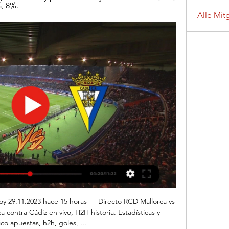
%, 8%.
Alle Mit
oy 29.11.2023 hace 15 horas — Directo RCD Mallorca vs 
 contra Cádiz en vivo, H2H historia. Estadísticas y 
co apuestas, h2h, goles, ...
