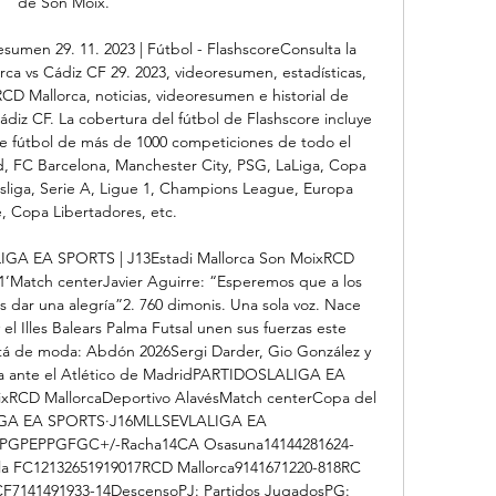
de Son Moix. 

sumen 29. 11. 2023 | Fútbol - FlashscoreConsulta la 
ca vs Cádiz CF 29. 2023, videoresumen, estadísticas, 
RCD Mallorca, noticias, videoresumen e historial de 
diz CF. La cobertura del fútbol de Flashscore incluye 
 de fútbol de más de 1000 competiciones de todo el 
, FC Barcelona, Manchester City, PSG, LaLiga, Copa 
liga, Serie A, Ligue 1, Champions League, Europa 
 Copa Libertadores, etc. 

LIGA EA SPORTS | J13Estadi Mallorca Son MoixRCD 
1’Match centerJavier Aguirre: “Esperemos que a los 
dar una alegría”2. 760 dimonis. Una sola voz. Nace 
l Illes Balears Palma Futsal unen sus fuerzas este 
tá de moda: Abdón 2026Sergi Darder, Gio González y 
ota ante el Atlético de MadridPARTIDOSLALIGA EA 
xRCD MallorcaDeportivo AlavésMatch centerCopa del 
GA EA SPORTS·J16MLLSEVLALIGA EA 
PGPEPPGFGC+/-Racha14CA Osasuna14144281624-
la FC12132651919017RCD Mallorca9141671220-818RC 
F7141491933-14DescensoPJ: Partidos JugadosPG: 