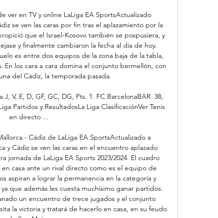
de ver en TV y online LaLiga EA SportsActualizado 
iz se ven las caras por fin tras el aplazamiento por la 
propició que el Israel-Kosovo también se pospusiera, y 
ejase y finalmente cambiaron la fecha al día de hoy. 
elo es entre dos equipos de la zona baja de la tabla, 
a. En los cara a cara domina el conjunto bermellón, con 
r una del Cádiz, la temporada pasada. 

a J, V, E, D, GF, GC, DG, Pts. 1. FC BarcelonaBAR. 38, 
Liga Partidos y ResultadosLa Liga ClasificaciónVer Tenis 
en directo ...

Mallorca - Cádiz de LaLiga EA SportsActualizado a 
a y Cádiz se ven las caras en el encuentro aplazado 
a jornada de LaLiga EA Sports 2023/2024. El cuadro 
a en casa ante un rival directo como es el equipo de 
 aspiran a lograr la permanencia en la categoría y 
 ya que además les cuesta muchísimo ganar partidos. 
anado un encuentro de trece jugados y el conjunto 
ta la victoria y tratará de hacerlo en casa, en su feudo 