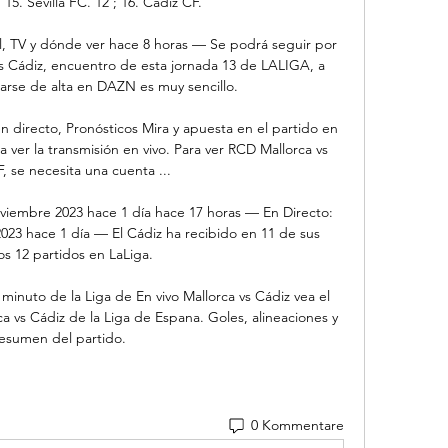
15. Sevilla FC. 12 ; 16. Cádiz CF.

al, TV y dónde ver hace 8 horas — Se podrá seguir por 
 vs Cádiz, encuentro de esta jornada 13 de LALIGA, a 
rse de alta en DAZN es muy sencillo.

 directo, Pronósticos Mira y apuesta en el partido en 
ra ver la transmisión en vivo. Para ver RCD Mallorca vs 
, se necesita una cuenta ...

oviembre 2023 hace 1 día hace 17 horas — En Directo: 
023 hace 1 día — El Cádiz ha recibido en 11 de sus 
os 12 partidos en LaLiga.

minuto de la Liga de En vivo Mallorca vs Cádiz vea el 
a vs Cádiz de la Liga de Espana. Goles, alineaciones y 
esumen del partido.
0 Kommentare