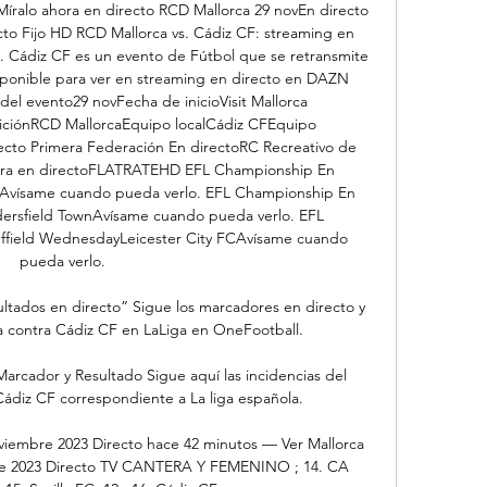
íralo ahora en directo RCD Mallorca 29 novEn directo 
to Fijo HD RCD Mallorca vs. Cádiz CF: streaming en 
. Cádiz CF es un evento de Fútbol que se retransmite 
sponible para ver en streaming en directo en DAZN 
el evento29 novFecha de inicioVisit Mallorca 
ciónRCD MallorcaEquipo localCádiz CFEquipo 
recto Primera Federación En directoRC Recreativo de 
ora en directoFLATRATEHD EFL Championship En 
Avísame cuando pueda verlo. EFL Championship En 
rsfield TownAvísame cuando pueda verlo. EFL 
field WednesdayLeicester City FCAvísame cuando 
pueda verlo. 

sultados en directo” Sigue los marcadores en directo y 
a contra Cádiz CF en LaLiga en OneFootball.

rcador y Resultado Sigue aquí las incidencias del 
Cádiz CF correspondiente a La liga española.

oviembre 2023 Directo hace 42 minutos — Ver Mallorca 
bre 2023 Directo TV CANTERA Y FEMENINO ; 14. CA 