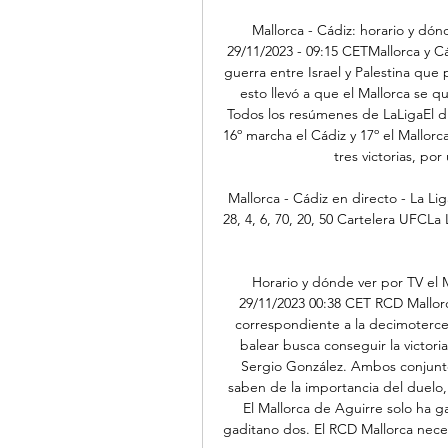
Mallorca - Cádiz: horario y dón
29/11/2023 - 09:15 CETMallorca y Cád
guerra entre Israel y Palestina que 
esto llevó a que el Mallorca se qu
Todos los resúmenes de LaLigaEl du
16º marcha el Cádiz y 17º el Mallorc
tres victorias, po
Mallorca - Cádiz en directo - La Lig
28, 4, 6, 70, 20, 50 Cartelera UFCLa 
Horario y dónde ver por TV el 
29/11/2023 00:38 CET RCD Mallorc
correspondiente a la decimotercer
balear busca conseguir la victori
Sergio González. Ambos conjuntos
saben de la importancia del duelo,
El Mallorca de Aguirre solo ha g
gaditano dos. El RCD Mallorca necesi