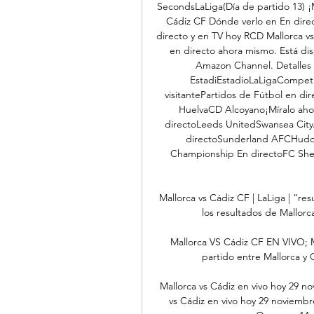
SecondsLaLiga(Día de partido 13) ¡M
Cádiz CF Dónde verlo en En direc
directo y en TV hoy RCD Mallorca vs
en directo ahora mismo. Está di
Amazon Channel. Detalles d
EstadiEstadioLaLigaCompeti
visitantePartidos de Fútbol en di
HuelvaCD Alcoyano¡Míralo ah
directoLeeds UnitedSwansea City
directoSunderland AFCHudde
Championship En directoFC Shef
Mallorca vs Cádiz CF | LaLiga | “re
los resultados de Mallorc
Mallorca VS Cádiz CF EN VIVO; Ma
partido entre Mallorca y 
Mallorca vs Cádiz en vivo hoy 29 n
vs Cádiz en vivo hoy 29 noviem