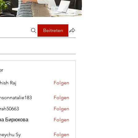
Beitreten
er
hish Raj
Folgen
nsonnatalie183
Folgen
rah50663
Folgen
0663
на Бирюкова
Folgen
eychu Sy
Folgen