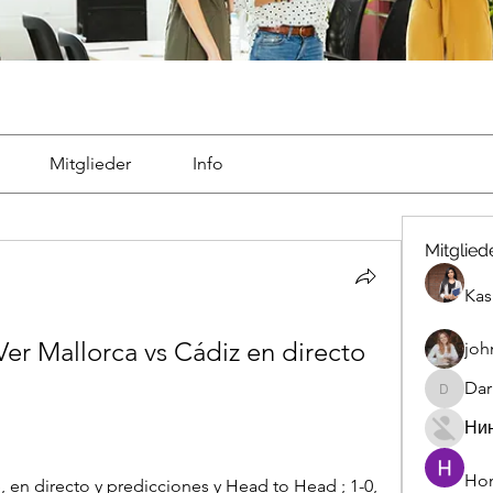
Mitglieder
Info
Mitglied
Kas
 Mallorca vs Cádiz en directo 
joh
Dar
Darrah5
Ни
Hon
, en directo y predicciones y Head to Head ; 1-0, 