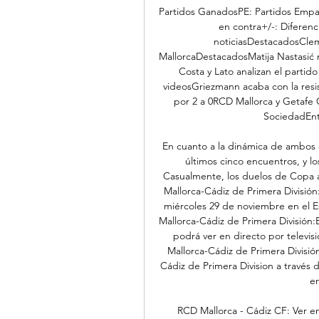
Partidos GanadosPE: Partidos Empat
en contra+/-: Diferen
noticiasDestacadosClem
MallorcaDestacadosMatija Nastasić
Costa y Lato analizan el parti
videosGriezmann acaba con la resis
por 2 a 0RCD Mallorca y Getafe C
SociedadEntr
En cuanto a la dinámica de ambos 
últimos cinco encuentros, y lo
Casualmente, los duelos de Copa an
Mallorca-Cádiz de Primera División:
miércoles 29 de noviembre en el Es
Mallorca-Cádiz de Primera División:E
podrá ver en directo por televis
Mallorca-Cádiz de Primera Divisió
Cádiz de Primera Division a través
e
RCD Mallorca - Cádiz CF: Ver en